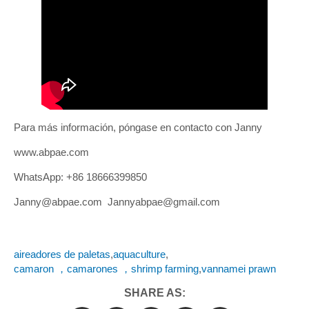
Para más información, póngase en contacto con Janny
www.abpae.com
WhatsApp: +86 18666399850
Janny@abpae.com Jannyabpae@gmail.com
aireadores de paletas
,
aquaculture
,
camaron ，camarones ，shrimp farming
,
vannamei prawn
SHARE AS: